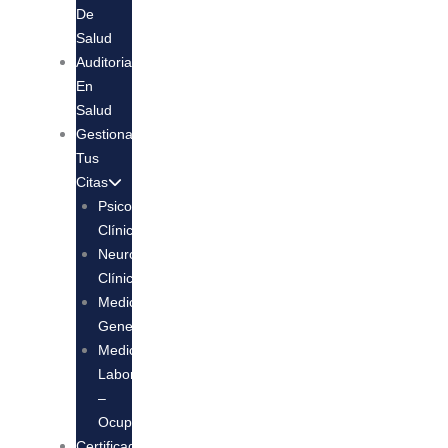
De
Salud
Auditoria
En
Salud
Gestiona
Tus
Citas
Psicologia
Clínica
Neuropsicología
Clínica
Medicina
General
Medicina
Laboral
–
Ocupacional
Certificados