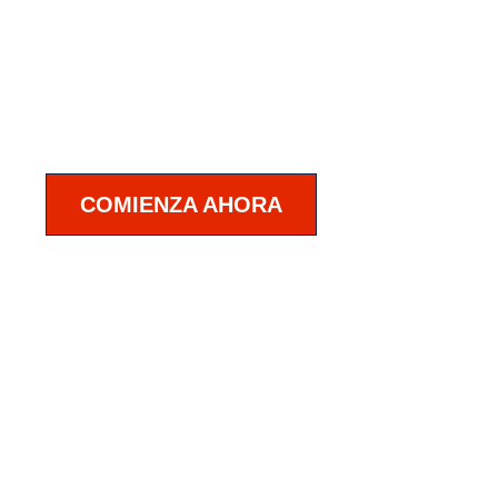
Cart
La Nueva era de la
Educación
virtual
COMIENZA AHORA