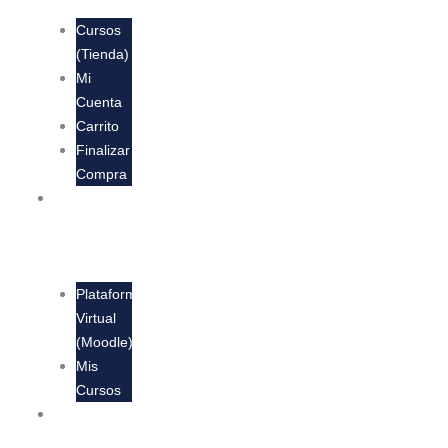
Cursos
Cursos
(Tienda)
Mi
Cuenta
Carrito
Finalizar
Compra
Educación
Cursos
Virtuales
Plataforma
Virtual
(Moodle)
Mis
Cursos
Contáctanos