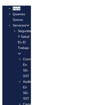
Inicio
Quienes
Somos
Servicios
Seguridad
Y Salud
En El
Trabajo
Consultoría
En
SG-
SST
Auditoría
En
SG-
SST
Capacitación