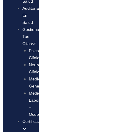
Salud
Auditoria
En
Salud
Gestiona
Tus
Citas
Psicologia
Clínica
Neuropsicología
Clínica
Medicina
General
Medicina
Laboral
–
Ocupacional
Certificados