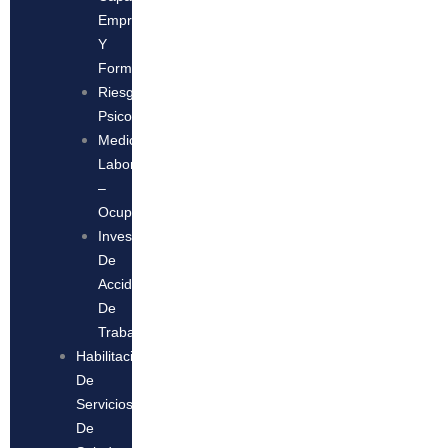
Empresarial
Y
Formación
Riesgo
Psicosocial
Medicina
Laboral
–
Ocupacional
Investigación
De
Accidentes
De
Trabajo
Habilitación
De
Servicios
De