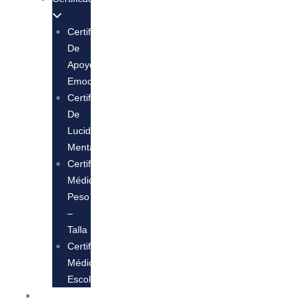
Certificado
De
Apoyo
Emocional
Certificado
De
Lucidez
Mental
Certificado
Médico
Peso
–
Talla
Certificado
Médico
Escolar
Comprar