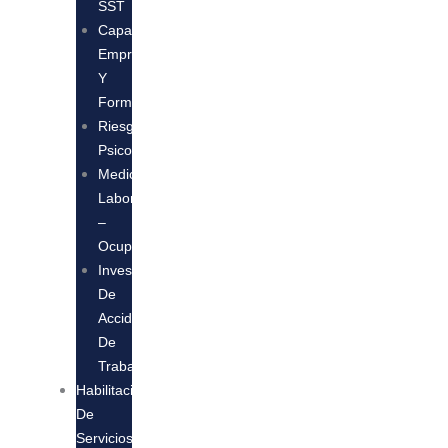
SST
Capacitación
Empresarial
Y
Formación
Riesgo
Psicosocial
Medicina
Laboral
–
Ocupacional
Investigación
De
Accidentes
De
Trabajo
Habilitación
De
Servicios