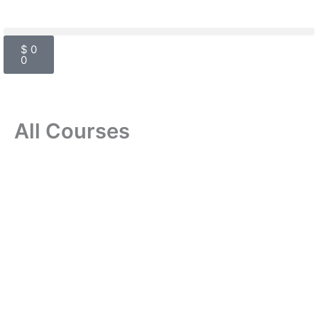
Ir
al
Cart
contenido
$
0
0
All Courses