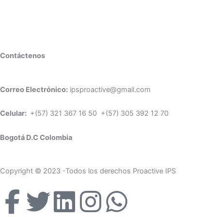
Contáctenos
Correo Electrónico:
ipsproactive@gmail.com
Celular:
+(57) 321 367 16 50 +(57) 305 392 12 70
Bogotá D.C Colombia
Copyright © 2023 -Todos los derechos Proactive IPS
F
T
L
I
W