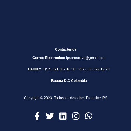
Contáctenos
Correo Electrónico:
ipsproactive@gmail.com
Celular:
+(57) 321 367 16 50 +(57) 305 392 12 70
Bogotá D.C Colombia
Copyright © 2023 -Todos los derechos Proactive IPS
F
T
L
I
W
a
w
i
n
h