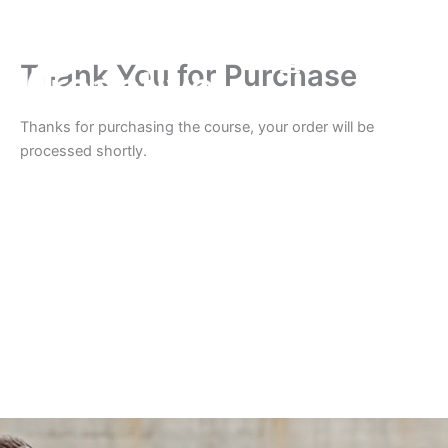
Ir
al
Ca
contenido
Thank You for Purchase
Comprar Cursos
Educación Cursos Virtuales
Thanks for purchasing the course, your order will be
processed shortly.