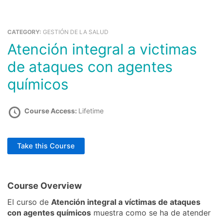
Ir
al
Ca
contenido
CATEGORY:
GESTIÓN DE LA SALUD
Atención integral a victimas
Comprar Cursos
Educación Cursos Virtuales
de ataques con agentes
químicos
Course Access:
Lifetime
Take this Course
Course Overview
El curso de
Atención integral a víctimas de ataques
con agentes químicos
muestra como se ha de atender