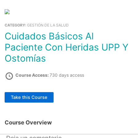
Ir
al
Ca
contenido
CATEGORY:
GESTIÓN DE LA SALUD
Comprar Cursos
Educación Cursos Virtuales
Cuidados Básicos Al
Paciente Con Heridas UPP Y
Ostomías
Course Access:
730 days access
Take this Course
Course Overview