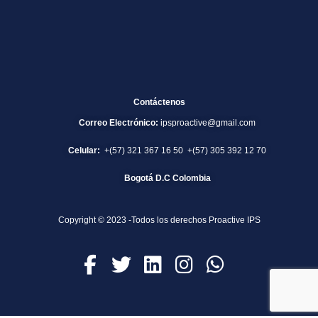
Contáctenos
Correo Electrónico:
ipsproactive@gmail.com
Celular:
+(57) 321 367 16 50 +(57) 305 392 12 70
Bogotá D.C Colombia
Copyright © 2023 -Todos los derechos Proactive IPS
F
T
L
I
W
a
w
i
n
h
c
i
n
s
a