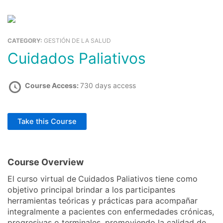
Ir
al
Ca
contenido
CATEGORY:
GESTIÓN DE LA SALUD
Comprar Cursos
Educación Cursos Virtuales
Cuidados Paliativos
Course Access:
730 days access
Take this Course
Course Overview
El curso virtual de
Cuidados Paliativos tiene como
objetivo principal brindar a los participantes
herramientas teóricas y prácticas para acompañar
integralmente a pacientes con enfermedades crónicas,
progresivas o terminales, promoviendo la calidad de