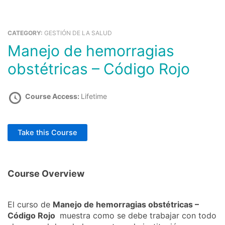
Ir
al
Ca
contenido
CATEGORY:
GESTIÓN DE LA SALUD
Manejo de hemorragias
Comprar Cursos
Educación Cursos Virtuales
obstétricas – Código Rojo
Course Access:
Lifetime
Take this Course
Course Overview
El curso de
Manejo de hemorragias obstétricas –
Código Rojo
muestra como se debe trabajar con todo