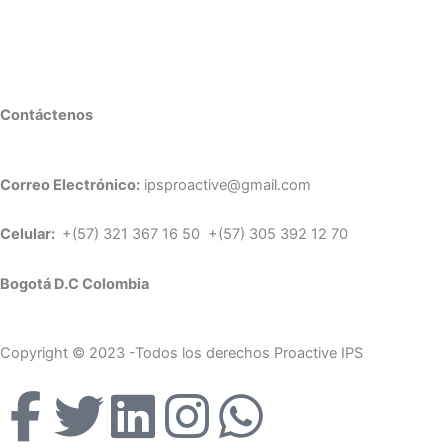
Contáctenos
Correo Electrónico:
ipsproactive@gmail.com
Celular:
+(57) 321 367 16 50 +(57) 305 392 12 70
Bogotá D.C Colombia
Copyright © 2023 -Todos los derechos Proactive IPS
F
T
L
I
W