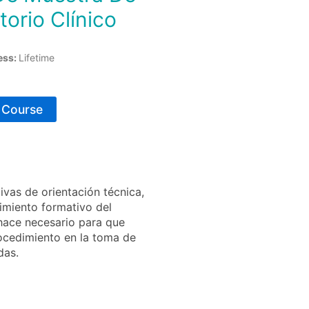
orio Clínico
ess:
Lifetime
s Course
ivas de orientación técnica,
ecimiento formativo del
hace necesario para que
rocedimiento en la toma de
das.