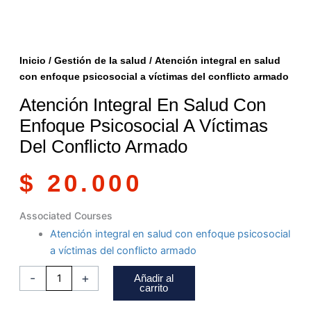
Inicio
/
Gestión de la salud
/ Atención integral en salud
con enfoque psicosocial a víctimas del conflicto armado
Atención Integral En Salud Con
Enfoque Psicosocial A Víctimas
Del Conflicto Armado
$
20.000
Atención
Associated Courses
integral
Atención integral en salud con enfoque psicosocial
en
a víctimas del conflicto armado
salud
-
+
Añadir al
con
carrito
enfoque