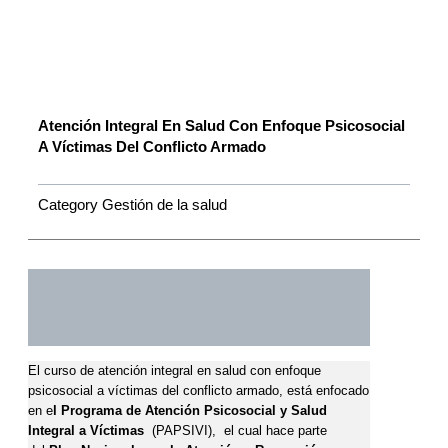
psicosocial
a
víctimas
del
conflicto
armado
Atención Integral En Salud Con Enfoque Psicosocial
A Víctimas Del Conflicto Armado
cantidad
Category
Gestión de la salud
Descripción
Valoraciones (0)
El curso de atención integral en salud con enfoque
psicosocial a víctimas del conflicto armado, está enfocado
en e
l ​​​​Programa de Atención Psicosocial y Salud
Integral a Víctima
s
(PAPSIVI)​, el cual hace parte