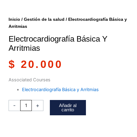
Inicio
/
Gestión de la salud
/ Electrocardiografía Básica y
Arritmias
Electrocardiografía Básica Y
Arritmias
$
20.000
Electrocardiografía
Associated Courses
Básica
Electrocardiografía Básica y Arritmias
y
Arritmias
-
+
Añadir al
cantidad
carrito